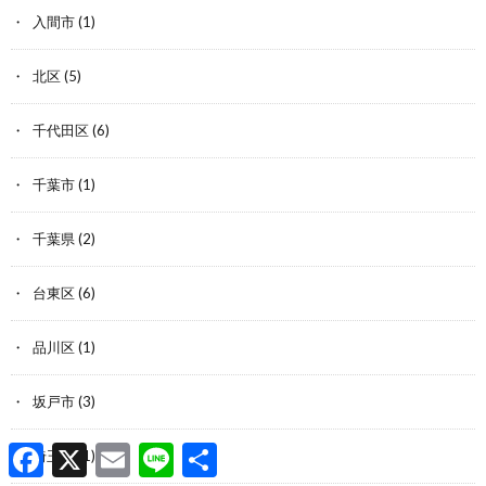
入間市
(1)
北区
(5)
千代田区
(6)
千葉市
(1)
千葉県
(2)
台東区
(6)
品川区
(1)
坂戸市
(3)
F
X
E
L
共
埼玉県
(1)
a
m
i
有