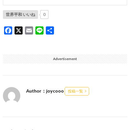
世界平和 いいね
0
F
X
E
L
共
a
m
i
有
c
a
n
e
i
e
Advertisement
b
l
o
o
k
Author：joycooo
投稿一覧