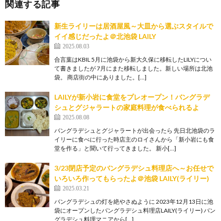
関連する記事
新生ライリーは居酒屋風～大皿から選ぶスタイルで
イイ感じだったよ＠北池袋 LAILY
2025.08.03
合言葉はKBIL 5月に池袋から新大久保に移転したLILYについ
て書きましたが 7月にまた移転しました。新しい場所は北池
袋。 商店街の中にありました。[…]
LAILYが新小岩に食堂をプレオープン！バングラデ
シュとグジャラートの家庭料理が食べられるよ
2025.08.08
バングラデシュとグジャラートが出会ったら 先日北池袋のラ
イリーに食べに行った時店主のロイさんから「新小岩にも食
堂を作る」と聞いて行ってきました。 新小[…]
3/23閉店予定のバングラデシュ料理店へ～お任せで
いろいろ作ってもらったよ＠池袋 LAILY(ライリー)
2025.03.21
バングラデシュの灯を絶やさぬように 2023年12月13日に池
袋にオープンしたバングラデシュ料理店LAILY(ライリー) バン
グラデシュ料理マニアから[…]