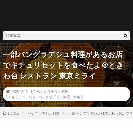
一部バングラデシュ料理があるお店
でキチュリセットを食べたよ＠とき
わ台 レストラン 東京ミライ
2025.08.15
バングラデシュ料理
キチュリ
,
バジ
,
バングラデシュ料理
,
ボルタ
バングラデシュ料理
一部バングラデシュ料理があるお店でキ
HOME