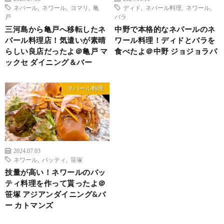
ネパール
,
ネワール
,
ヨマリ
,
亀
ディド
,
ネパール料理
,
ネワール
,
戸
バラ
三河島から亀戸へ移転したネ
中野で本格的なネパールのネ
パール料理店！気遣いが素晴
ワール料理！ディドとバラを
らしい良店だったよ＠亀戸 マ
食べたよ＠中野 ジョジョラパ
ックセ ダイニング＆バー
ネパール料理
2024.07.03
ネワール
,
バッティ
,
笹塚
技量が高い！ネワールのバッ
ティ料理を作って貰ったよ＠
笹塚 アジアンダイニング&バ
ー カトマンズ