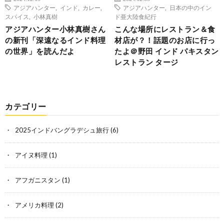
アジアハンター
,
インド
,
カレー
,
アジアハンター
,
日本の中のイン
スパイス
,
小林真樹
ド亜大陸食紀行
アジアハンター小林真樹さん
こんな場所にレストラン＆食
の新刊「深遠なるインド料理
材店が？！話題のお店に行っ
の世界」を読んだよ
たよ＠野田 インド パキスタン
レストラン タージ
カテゴリー
2025インドバングラデシュ旅行
(6)
アイヌ料理
(1)
アフガニスタン
(1)
アメリカ料理
(2)