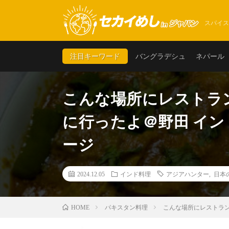
スパイス
注目キーワード
バングラデシュ
ネパール
こんな場所にレストラ
に行ったよ＠野田 イン
ージ
2024.12.05
インド料理
アジアハンター
,
日本
パキスタン料理
こんな場所にレストラン
HOME