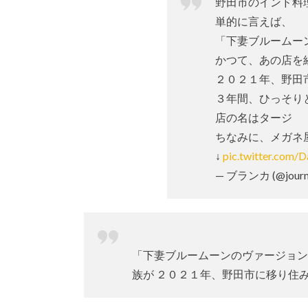
野田市のインド料
単的に言えば、
「下妻ブルームー
かつて、あの店を
２０２１年、野田
３年間、ひっそり
店の名はタージ
ちなみに、メガネ
↓
pic.twitter.com
— ブランカ (@journa
「下妻ブルームーンのヴァージョン
族が ２０２１年、野田市に移り住