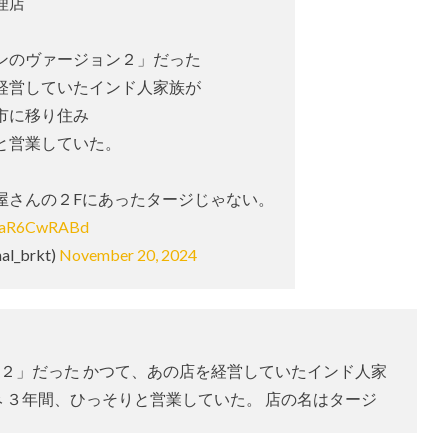
理店
ンのヴァージョン２」だった
経営していたインド人家族が
市に移り住み
と営業していた。
屋さんの２Fにあったタージじゃない。
/DaR6CwRABd
l_brkt)
November 20, 2024
２」だった かつて、あの店を経営していたインド人家
み ３年間、ひっそりと営業していた。 店の名はタージ