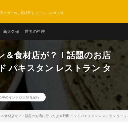
系セカイめし愛好家 じょいっこ のHPです
新大久保
世界の料理
ン＆食材店が？！話題のお店
ド パキスタン レストラン タ
の中のインド亜大陸食紀行
＆食材店が？！話題のお店に行ったよ＠野田 インド パキスタン レストラン タージ