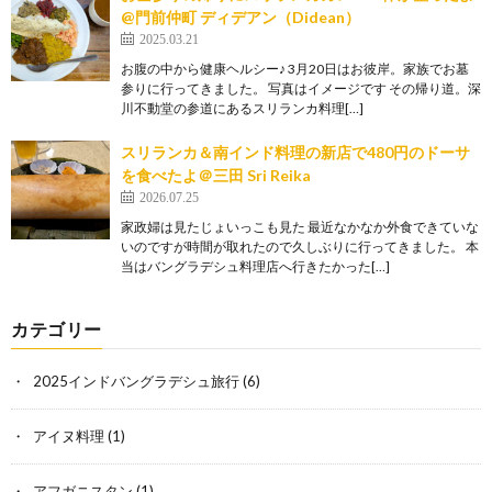
@門前仲町 ディデアン（Didean）
2025.03.21
お腹の中から健康ヘルシー♪ 3月20日はお彼岸。家族でお墓
参りに行ってきました。 写真はイメージです その帰り道。深
川不動堂の参道にあるスリランカ料理[…]
スリランカ＆南インド料理の新店で480円のドーサ
を食べたよ＠三田 Sri Reika
2026.07.25
家政婦は見たじょいっこも見た 最近なかなか外食できていな
いのですが時間が取れたので久しぶりに行ってきました。 本
当はバングラデシュ料理店へ行きたかった[…]
カテゴリー
2025インドバングラデシュ旅行
(6)
アイヌ料理
(1)
アフガニスタン
(1)