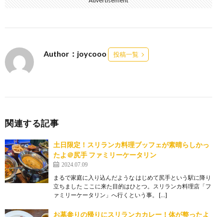
Advertisement
b
l
o
o
k
Author：joycooo
投稿一覧
関連する記事
土日限定！スリランカ料理ブッフェが素晴らしかっ
たよ＠尻手 ファミリーケータリン
2024.07.09
まるで家庭に入り込んだような はじめて尻手という駅に降り
立ちました ここに来た目的はひとつ。スリランカ料理店「フ
ァミリーケータリン」へ行くという事。 […]
お墓参りの帰りにスリランカカレー！体が整ったよ