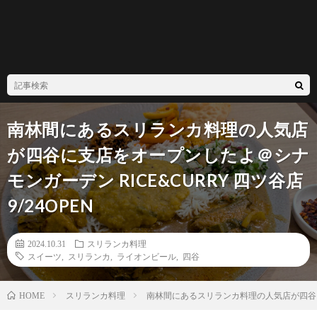
南林間にあるスリランカ料理の人気店
が四谷に支店をオープンしたよ＠シナ
モンガーデン RICE&CURRY 四ツ谷店
9/24OPEN
2024.10.31
スリランカ料理
スイーツ
,
スリランカ
,
ライオンビール
,
四谷
スリランカ料理
南林間にあるスリランカ料理の人気店が四谷に支店
HOME