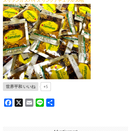
スリランカ スパイス リンクナチュラル 30包
世界平和 いいね
+5
F
X
E
L
共
a
m
i
有
c
a
n
e
i
e