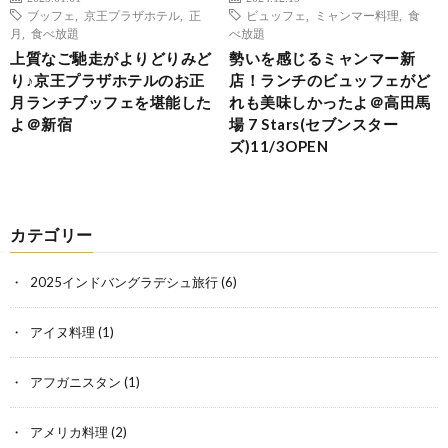
ブッフェ
,
京王プラザホテル
,
正
ビュッフェ
,
ミャンマー料理
,
食
月
,
食べ放題
べ放題
上質なご馳走がよりどりみど
勢いを感じるミャンマー新
り♪京王プラザホテルのお正
店！ランチのビュッフェがど
月ランチブッフェを堪能した
れも美味しかったよ＠高田馬
よ＠新宿
場 7 Stars(セブンスター
ズ)11/3OPEN
カテゴリー
2025インドバングラデシュ旅行
(6)
アイヌ料理
(1)
アフガニスタン
(1)
アメリカ料理
(2)