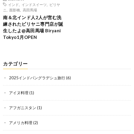
インド
,
インドスイーツ
,
ビリヤ
ニ
,
面影橋
,
高田馬場
南＆北インド人2人が営む洗
練されたビリヤニ専門店が誕
生したよ@高田馬場 Biryani
Tokyo1月OPEN
カテゴリー
2025インドバングラデシュ旅行
(6)
アイヌ料理
(1)
アフガニスタン
(1)
アメリカ料理
(2)