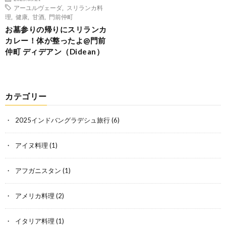
アーユルヴェーダ
,
スリランカ料
理
,
健康
,
甘酒
,
門前仲町
お墓参りの帰りにスリランカ
カレー！体が整ったよ@門前
仲町 ディデアン（Didean）
カテゴリー
2025インドバングラデシュ旅行
(6)
アイヌ料理
(1)
アフガニスタン
(1)
アメリカ料理
(2)
イタリア料理
(1)