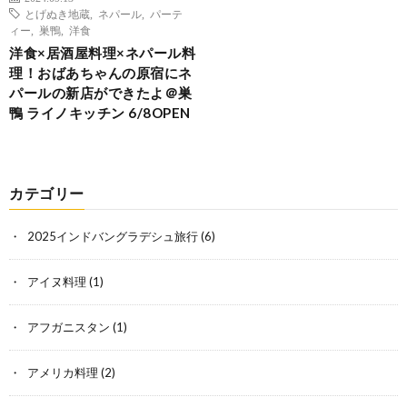
とげぬき地蔵
,
ネパール
,
パーテ
ィー
,
巣鴨
,
洋食
洋食×居酒屋料理×ネパール料
理！おばあちゃんの原宿にネ
パールの新店ができたよ＠巣
鴨 ライノキッチン 6/8OPEN
カテゴリー
2025インドバングラデシュ旅行
(6)
アイヌ料理
(1)
アフガニスタン
(1)
アメリカ料理
(2)