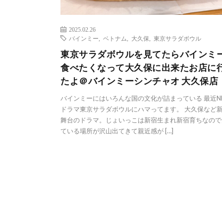
2025.02.26
バインミー
,
ベトナム
,
大久保
,
東京サラダボウル
東京サラダボウルを見てたらバインミ
食べたくなって大久保に出来たお店に
たよ＠バインミーシンチャオ 大久保店
バインミーにはいろんな国の文化が詰まっている 最近N
ドラマ東京サラダボウルにハマってます。 大久保など
舞台のドラマ。じょいっこは新宿生まれ新宿育ちなので
ている場所が沢山出てきて親近感が […]