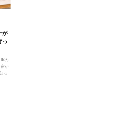
ーが
行っ
HKの
新宿が
知っ