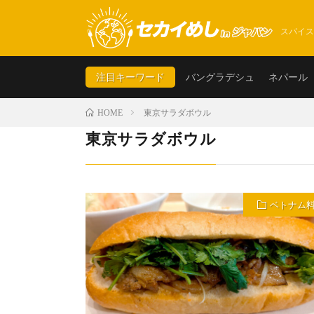
スパイス
注目キーワード
バングラデシュ
ネパール
東京サラダボウル
HOME
東京サラダボウル
ベトナム