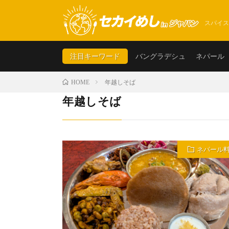
スパイス
注目キーワード
バングラデシュ
ネパール
年越しそば
HOME
年越しそば
ネパール