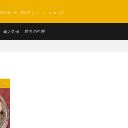
系セカイめし愛好家 じょいっこ のHPです
新大久保
世界の料理
料理