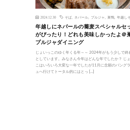
2024.12.30
そば
,
ネパール
,
プルジャ
,
巣鴨
,
年越し
年越しにネパールの蕎麦スペシャルセ
がぴったり！どれも美味しかったよ＠
プルジャダイニング
じょいっこのゆく年くる年～～ 2024年がもう少しで終
としています。みなさん今年はどんな年でしたか？ じ
こはいろいろ大変な一年でしたが11月に念願のバング
ュへ行けてトータル的にはとっ […]