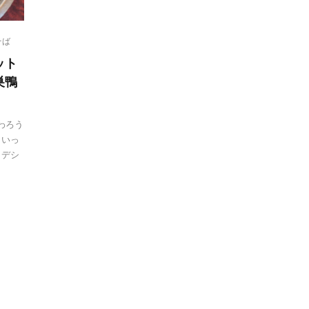
そば
ット
巣鴨
わろう
ょいっ
ラデシ