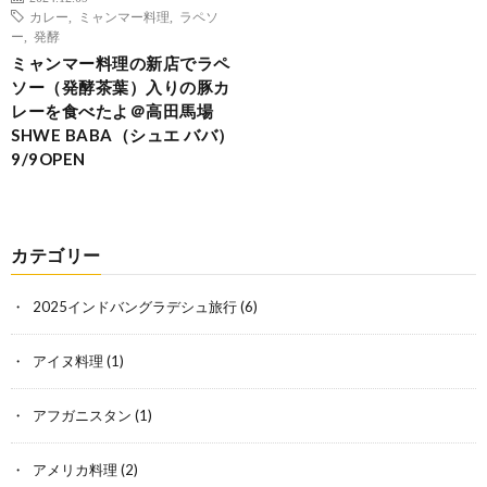
カレー
,
ミャンマー料理
,
ラペソ
ー
,
発酵
ミャンマー料理の新店でラペ
ソー（発酵茶葉）入りの豚カ
レーを食べたよ＠高田馬場
SHWE BABA（シュエ ババ）
9/9OPEN
カテゴリー
2025インドバングラデシュ旅行
(6)
アイヌ料理
(1)
アフガニスタン
(1)
アメリカ料理
(2)