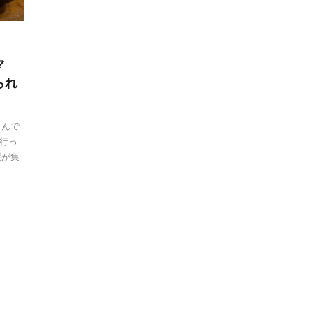
マ
られ
さんで
行っ
屋が集