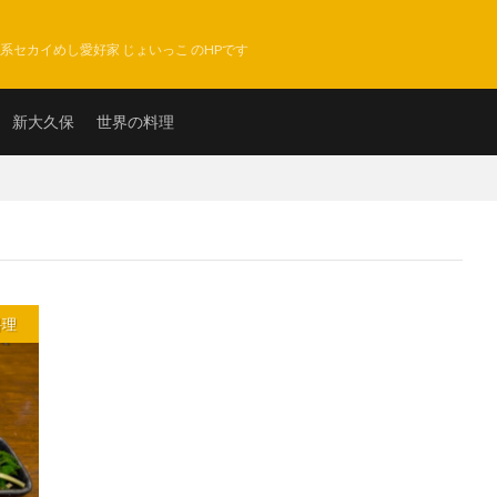
系セカイめし愛好家 じょいっこ のHPです
新大久保
世界の料理
料理