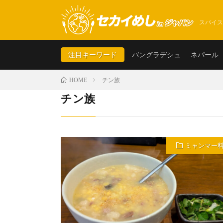
スパイス
注目キーワード
バングラデシュ
ネパール
チン族
HOME
チン族
ミャンマー