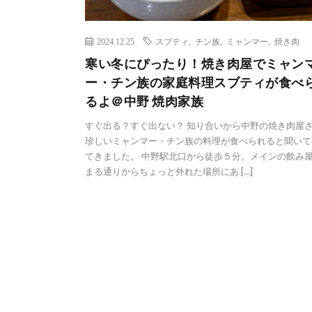
2024.12.25
スブティ
,
チン族
,
ミャンマー
,
焼き肉
寒い冬にぴったり！焼き肉屋でミャン
ー・チン族の家庭料理スブティが食べ
るよ＠中野 焼肉家族
すぐ出る？すぐ出ない？ 知り合いから中野の焼き肉屋
珍しいミャンマー・チン族の料理が食べられると聞いて
てきました。 中野駅北口から徒歩５分。メインの飲み
まる通りからちょっと外れた場所にあ […]