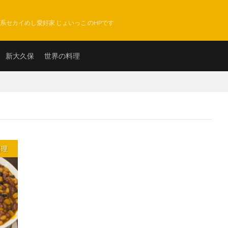
系セカイめし愛好家 じょいっこ のHPです
新大久保
世界の料理
料理