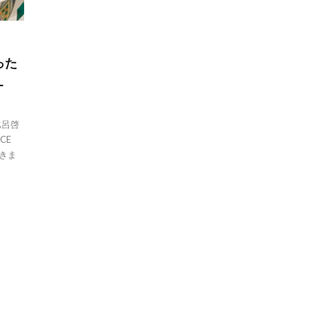
った
L
比呂啓
CE
てきま