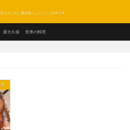
系セカイめし愛好家 じょいっこ のHPです
新大久保
世界の料理
料理