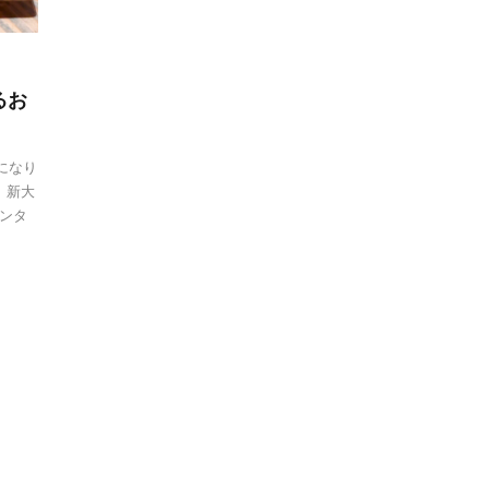
るお
になり
 新大
ンタ