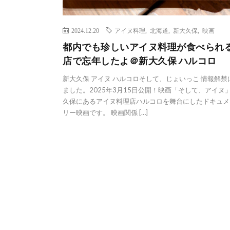
2024.12.20
アイヌ料理
,
北海道
,
新大久保
,
映画
都内でも珍しいアイヌ料理が食べられ
店で忘年したよ＠新大久保 ハルコロ
新大久保 アイヌ ハルコロそして、じょいっこ 情報解禁
ました。2025年3月15日公開！映画「そして、アイヌ」
久保にあるアイヌ料理店ハルコロを舞台にしたドキュメ
リー映画です。 映画関係 […]