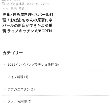
とげぬき地蔵
,
ネパール
,
パーテ
ィー
,
巣鴨
,
洋食
洋食×居酒屋料理×ネパール料
理！おばあちゃんの原宿にネ
パールの新店ができたよ＠巣
鴨 ライノキッチン 6/8OPEN
カテゴリー
2025インドバングラデシュ旅行
(6)
アイヌ料理
(1)
アフガニスタン
(1)
アメリカ料理
(2)