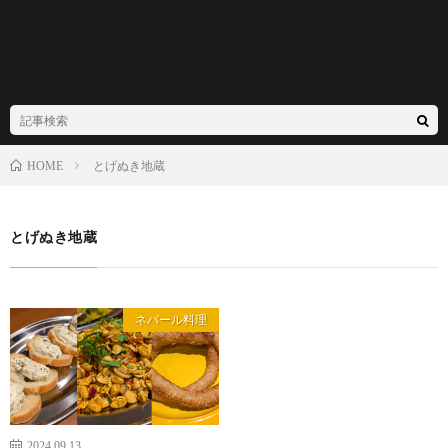
とげぬき地蔵
HOME
とげぬき地蔵
ネパール料理
2024.09.13