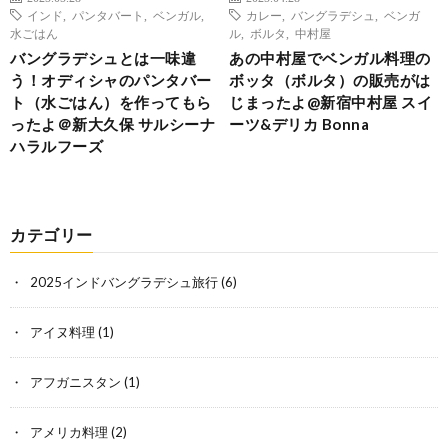
インド
,
パンタバート
,
ベンガル
,
カレー
,
バングラデシュ
,
ベンガ
水ごはん
ル
,
ボルタ
,
中村屋
バングラデシュとは一味違
あの中村屋でベンガル料理の
う！オディシャのパンタバー
ボッタ（ボルタ）の販売がは
ト（水ごはん）を作ってもら
じまったよ@新宿中村屋 スイ
ったよ＠新大久保 サルシーナ
ーツ&デリカ Bonna
ハラルフーズ
カテゴリー
2025インドバングラデシュ旅行
(6)
アイヌ料理
(1)
アフガニスタン
(1)
アメリカ料理
(2)