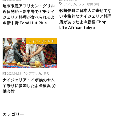
アフリカ
,
フフ
,
歌舞伎町
週末限定アフリカン・グリル
歌舞伎町に日本人に寄せてな
近日開始～新中野でガチナイ
い本格的なナイジェリア料理
ジェリア料理が食べられるよ
店があったよ＠新宿 Chop
＠新中野 Food Hut Plus
Life African tokyo
ナイジェリア料理
2024.08.15
アフリカ
,
祭り
ナイジェリア・イボ族のヤム
芋祭りに参加したよ＠横浜 労
働会館
カテゴリー