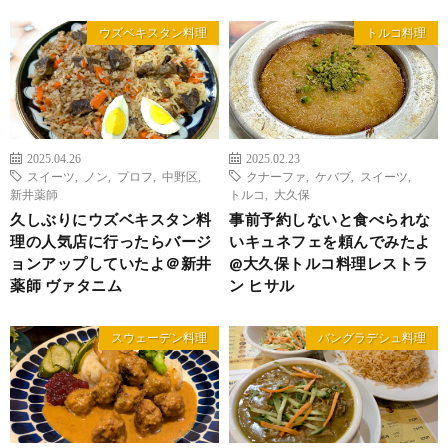
ウズベキスタン料理
トルコ料理
2025.04.26
2025.02.23
スイーツ
,
ノン
,
プロフ
,
中野区
,
クナーファ
,
ケバブ
,
スイーツ
,
新井薬師
トルコ
,
大久保
久しぶりにウズベキスタン料
事前予約しないと食べられな
理の人気店に行ったらバージ
いキュネフェを頼んでみたよ
ョンアップしていたよ＠新井
@大久保トルコ料理レストラ
薬師 ヴァタニム
ン ヒサル
スウェーデン料理
バングラデシュ料理