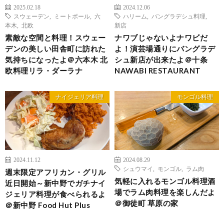
2025.02.18
2024.12.06
スウェーデン
,
ミートボール
,
六
ハリーム
,
バングラデシュ料理
,
本木
,
北欧
新店
素敵な空間と料理！スウェー
ナワブじゃないよナワビだ
デンの美しい田舎町に訪れた
よ！演芸場通りにバングラデ
気持ちになったよ＠六本木 北
シュ新店が出来たよ＠十条
欧料理リラ・ダーラナ
NAWABI RESTAURANT
ナイジェリア料理
モンゴル料理
2024.11.12
2024.08.29
シュウマイ
,
モンゴル
,
ラム肉
週末限定アフリカン・グリル
気軽に入れるモンゴル料理酒
近日開始～新中野でガチナイ
場でラム肉料理を楽しんだよ
ジェリア料理が食べられるよ
＠御徒町 草原の家
＠新中野 Food Hut Plus