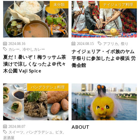
未分類
ナイジェリア料理
2024.08.16
2024.08.15
アフリカ
,
祭り
カレー
,
冷やしカレー
ナイジェリア・イボ族のヤム
夏だ！暑いぞ！梅ラッサム茶
芋祭りに参加したよ＠横浜 労
漬けで涼しくなったよ＠代々
働会館
木公園 Vaji Spice
バングラデシュ料理
ABOUT
2024.08.07
スイーツ
,
バングラデシュ
,
ピタ
,
居酒屋