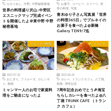
セカイめし
,
中野
,
中野秘密基地
お菓子
,
コーヒー
,
スイーツ
,
世
界の料理
,
写真
世界の料理盛り沢山♪中野区
青木ゆり子さん写真展「世界
エスニックマップ完成イベン
の料理365日」でブルネイの
トを開催したよ＠東中野 中野
お菓子を食べたよ@新橋
秘密基地
Gallery TEN9/7迄
ミャンマー料理
イベント
2025.07.26
2025.06.20
おにぎり
,
ファルーダ
,
ロヒンギ
カレー
,
トランクカフェ
,
八丁堀
,
ャ
,
館林
刺身
,
周年記念
ミャンマー人のお宅で家庭料
7周年記念おめでとう🎉海宝
理をご馳走になったよ
ちらしカレーを食べたよ@八
丁堀 TRUNK CAFE （トラン
ク カフェ）